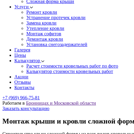
Cложная форма крыши
Услуги
Ремонт кровли
Устранение протечек кровли
Замена кровли
Утепление кровли
Монтаж софитов
Демонтаж кровли
Установка снегозадержателей
Галерея
Цены
Калькулятор
Расчет стоимости кровельных работ по фото
Калькулятор стоимости кровельных работ
Акции
Отзывы
Контакты
+7 (969) 966-75-81
Работаем в
Бронницах и Московской области
Заказать консультацию
Монтаж крыши и кровли сложной фор
Строительство крыш сложной формы из всех видов кровельны